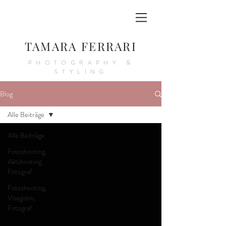
TAMARA FERRARI
PHOTOGRAPHY &
STYLING
Blog
Alle Beiträge
Alle Beiträge
Fotoshooting,
Aktshooting,
Fotograf
Fotoshooting,
Visagistin,
Fotograf