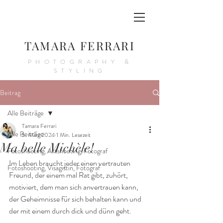
TAMARA FERRARI
PHOTOGRAPHY &
STYLING
Beitrag
Alle Beiträge
Tamara Ferrari
Alle Beiträge
5. März 2024
1 Min. Lesezeit
Ma belle Michèle!
Fotoshooting, Aktshooting, Fotograf
Im Leben braucht jeder einen vertrauten 
Fotoshooting, Visagistin, Fotograf
Freund, der einem mal Rat gibt, zuhört, 
motiviert, dem man sich anvertrauen kann, 
der Geheimnisse für sich behalten kann und 
der mit einem durch dick und dünn geht.